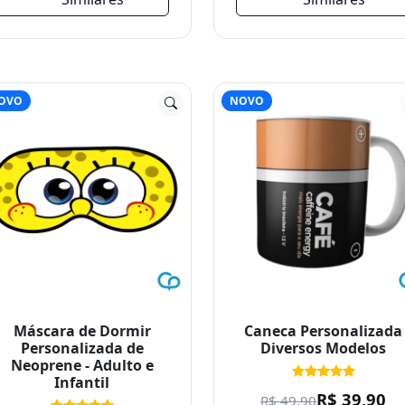
OVO
NOVO
Máscara de Dormir
Caneca Personalizada
Personalizada de
Diversos Modelos
Neoprene - Adulto e
Infantil
R$ 39,90
R$ 49,90
R$ 21,00
R$ 39,90
Valor referencial. Venda
mediante orçamento.