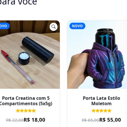
OVO
NOVO
Porta Creatina com 5
Porta Lata Estilo
Compartimentos (5x5g)
Moletom
R$ 18,00
R$ 55,00
R$ 22,00
R$ 65,00
Valor referencial. Venda
Valor referencial. Venda
mediante orçamento.
mediante orçamento.